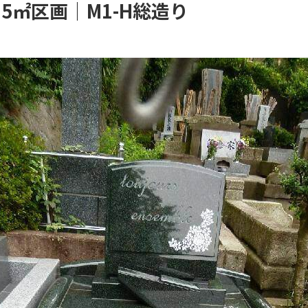
5㎡区画｜M1-H総造り