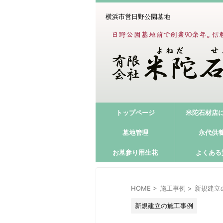
横浜市営日野公園墓地
トップページ
米陀石材店
墓地管理
永代供
お墓参り用生花
よくある
HOME
>
施工事例
>
新規建立
新規建立の施工事例