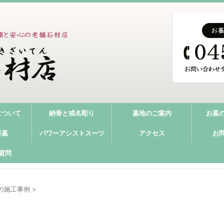
について
納骨と戒名彫り
墓地のご案内
お墓
養墓
パワーアシストスーツ
アクセス
お
質問
の施工事例
>