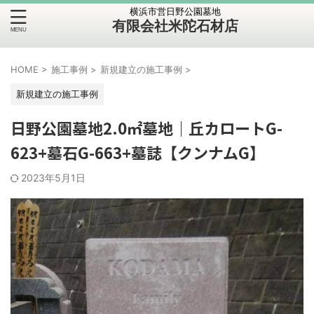
横浜市営日野公園墓地
有限会社米陀石材店
HOME
>
施工事例
>
新規建立の施工事例
>
新規建立の施工事例
日野公園墓地2.0㎡墓地｜丘カロートG-
623+墓石G-663+墓誌【クンナムG】
2023年5月1日