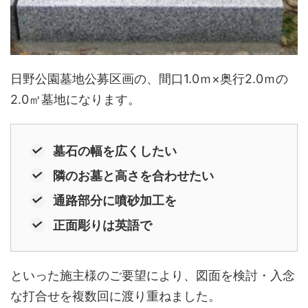
日野公園墓地公募区画の、間口1.0ｍ×奥行2.0ｍの
2.0㎡墓地になります。
墓石の幅を広くしたい
隣のお墓と高さを合わせたい
通路部分に噴砂加工を
正面彫りは英語で
といった施主様のご要望により、図面を検討・入念
な打合せを複数回に渡り重ねました。